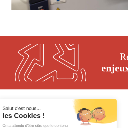
R
enjeu