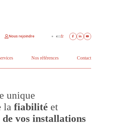
en
fr
Nous rejoindre
services
Nos références
Contact
e unique
e la
fiabilité
et
de vos installations