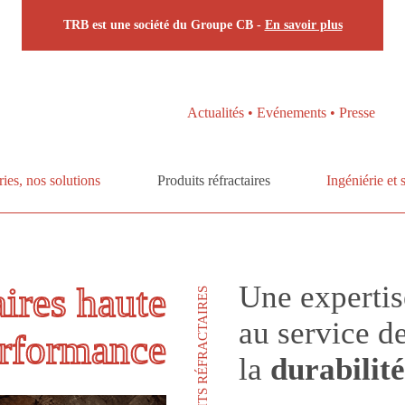
TRB est une société du Groupe CB -
En savoir plus
Actualités • Evénements • Presse
ries, nos solutions
Produits réfractaires
Ingéniérie et 
Une expertis
aires haute
PRODUITS RÉFRACTAIRES
au service d
rformance
la
durabilité