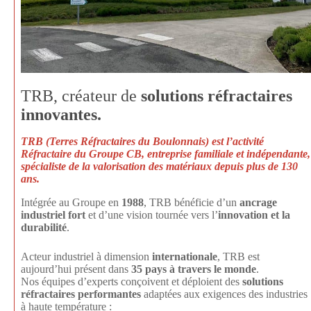
TRB, créateur de
solutions réfractaires
innovantes.
TRB (Terres Réfractaires du Boulonnais)
est l’activité
Réfractaire du
Groupe CB
, entreprise
familiale et indépendante
,
spécialiste de la
valorisation des matériaux depuis plus de 130
ans
.
Intégrée au Groupe en
1988
, TRB bénéficie d’un
ancrage
industriel fort
et d’une vision tournée vers l’
innovation et la
durabilité
.
Acteur industriel à dimension
internationale
, TRB est
aujourd’hui présent dans
35 pays à travers le monde
.
Nos équipes d’experts conçoivent et déploient des
solutions
réfractaires performantes
adaptées aux exigences des industries
à haute température :