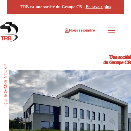
Passer
TRB est une société du Groupe CB -
En savoir plus
au
contenu
Nous rejoindre
Une société
du Groupe CB
QUI SOMMES-NOUS ?