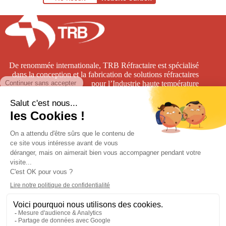
De renommée internationale, TRB Réfractaire est spécialisé
dans la conception et la fabrication de solutions réfractaires
pour l’Industrie haute température
TRB
Groupe CB
7 rue de la Neuville
1400 avenue de l’Europe
62152 Nesles
62 250 Leulinghen-Bernes
France
03 21 99 67 00
+33 3 21 99 54 54