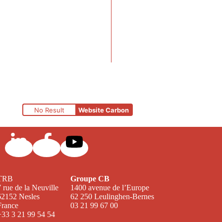
No Result
Website Carbon
TRB
Groupe CB
7 rue de la Neuville
1400 avenue de l’Europe
62152 Nesles
62 250 Leulinghen-Bernes
France
03 21 99 67 00
+33 3 21 99 54 54