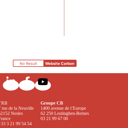
No Result
Website Carbon
TRB
Groupe CB
7 rue de la Neuville
1400 avenue de l’Europe
62152 Nesles
62 250 Leulinghen-Bernes
France
03 21 99 67 00
+33 3 21 99 54 54